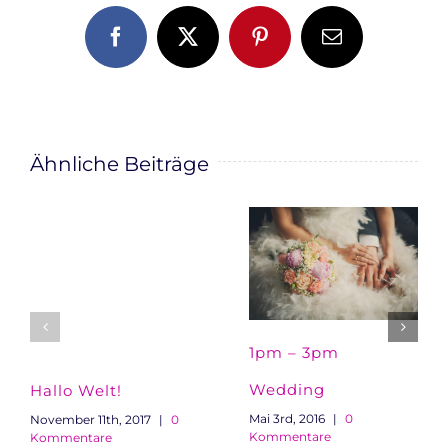
Facebook
X
Pinterest
E-
Mail
Ähnliche Beiträge
1pm – 3pm
Wedding
Hallo Welt!
Mai 3rd, 2016
|
0
November 11th, 2017
|
0
Kommentare
Kommentare