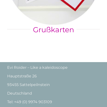
Grußkarten
Evi Roider – Like a kaleidoscope
Hauptstraße 26
93455 Sattelpeilnstein
Deutschland
Tel: +49 (0) 9974 903109